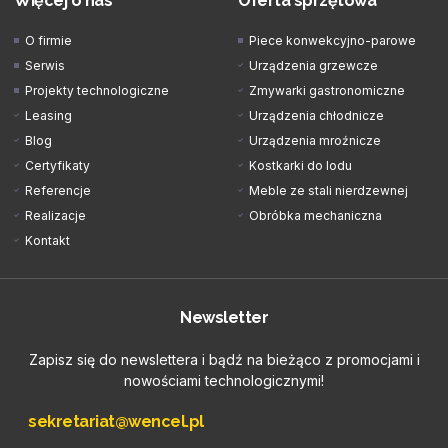
Więcej o nas
Oferta sprzętowa
O firmie
Piece konwekcyjno-parowe
Serwis
Urządzenia grzewcze
Projekty technologiczne
Zmywarki gastronomiczne
Leasing
Urządzenia chłodnicze
Blog
Urządzenia mroźnicze
Certyfikaty
Kostkarki do lodu
Referencje
Meble ze stali nierdzewnej
Realizacje
Obróbka mechaniczna
Kontakt
Newsletter
Zapisz się do newslettera i bądź na bieżąco z promocjami i
nowościami technologicznymi!
sekretariat@wencel.pl