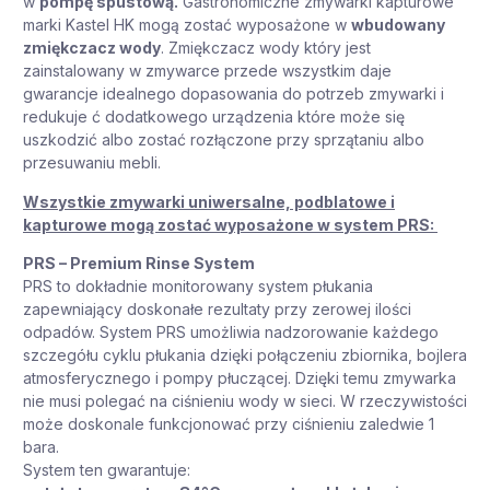
w
pompę spustową.
Gastronomiczne zmywarki kapturowe
marki Kastel HK mogą zostać wyposażone w
wbudowany
zmiękczacz wody
. Zmiękczacz wody który jest
zainstalowany w zmywarce przede wszystkim daje
gwarancje idealnego dopasowania do potrzeb zmywarki i
redukuje ć dodatkowego urządzenia które może się
uszkodzić albo zostać rozłączone przy sprzątaniu albo
przesuwaniu mebli.
Wszystkie zmywarki uniwersalne, podblatowe i
kapturowe mogą zostać wyposażone w system PRS:
PRS – Premium Rinse System
PRS to dokładnie monitorowany system płukania
zapewniający doskonałe rezultaty przy zerowej ilości
odpadów. System PRS umożliwia nadzorowanie każdego
szczegółu cyklu płukania dzięki połączeniu zbiornika, bojlera
atmosferycznego i pompy płuczącej. Dzięki temu zmywarka
nie musi polegać na ciśnieniu wody w sieci. W rzeczywistości
może doskonale funkcjonować przy ciśnieniu zaledwie 1
bara.
System ten gwarantuje: