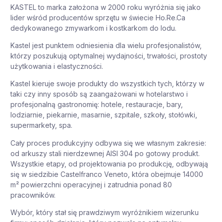
KASTEL to marka założona w 2000 roku wyróżnia się jako
lider wśród producentów sprzętu w świecie Ho.Re.Ca
dedykowanego zmywarkom i kostkarkom do lodu.
Kastel jest punktem odniesienia dla wielu profesjonalistów,
którzy poszukują optymalnej wydajności, trwałości, prostoty
użytkowania i elastyczności.
Kastel kieruje swoje produkty do wszystkich tych, którzy w
taki czy inny sposób są zaangażowani w hotelarstwo i
profesjonalną gastronomię: hotele, restauracje, bary,
lodziarnie, piekarnie, masarnie, szpitale, szkoły, stołówki,
supermarkety, spa.
Cały proces produkcyjny odbywa się we własnym zakresie:
od arkuszy stali nierdzewnej AISI 304 po gotowy produkt.
Wszystkie etapy, od projektowania po produkcję, odbywają
się w siedzibie Castelfranco Veneto, która obejmuje 14000
m² powierzchni operacyjnej i zatrudnia ponad 80
pracowników.
Wybór, który stał się prawdziwym wyróżnikiem wizerunku