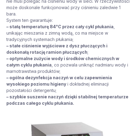
nie musi polegać na ciśnieniu wody w sieci. W rzeczywistości
może doskonale funkcjonować przy ciśnieniu zaledwie 1
bara.
System ten gwarantuje:
– stałą temperaturę 84°C przez cały cykl płukania
,
unikając mieszania z zimną wodą, co ma miejsce w
tradycyjnych systemach płukania;
– stałe ciśnienie wyjściowe z dysz płuczących i
doskonałą rotację ramion płuczących
;
– optymalne zużycie wody i środków chemicznych w
całym cyklu płukania
, co pozwala uniknąć nadmiaru wody i
marnotrawstwa produktów;
– ogólna dezynfekcja naczyń w celu zapewnienia
wysokiego poziomu higieny
i dokładnej eliminacji
pozostałości detergentu;
– szybkie suszenie naczyń dzięki stabilnej temperaturze
podczas całego cyklu płukania.