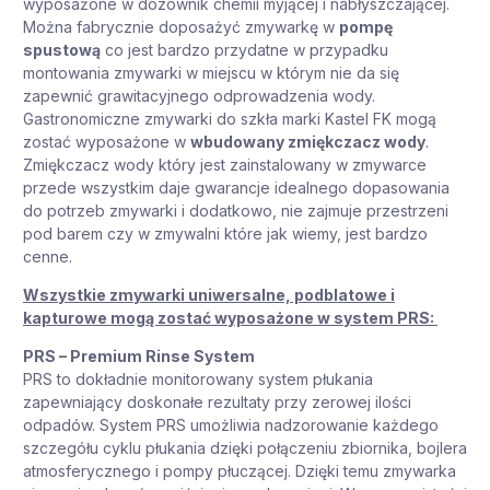
wyposażone w dozownik chemii myjącej i nabłyszczającej.
Można fabrycznie doposażyć zmywarkę w
pompę
spustową
co jest bardzo przydatne w przypadku
montowania zmywarki w miejscu w którym nie da się
zapewnić grawitacyjnego odprowadzenia wody.
Gastronomiczne zmywarki do szkła marki Kastel FK mogą
zostać wyposażone w
wbudowany zmiękczacz wody
.
Zmiękczacz wody który jest zainstalowany w zmywarce
przede wszystkim daje gwarancje idealnego dopasowania
do potrzeb zmywarki i dodatkowo, nie zajmuje przestrzeni
pod barem czy w zmywalni które jak wiemy, jest bardzo
cenne.
Wszystkie zmywarki uniwersalne, podblatowe i
kapturowe mogą zostać wyposażone w system PRS:
PRS – Premium Rinse System
PRS to dokładnie monitorowany system płukania
zapewniający doskonałe rezultaty przy zerowej ilości
odpadów. System PRS umożliwia nadzorowanie każdego
szczegółu cyklu płukania dzięki połączeniu zbiornika, bojlera
atmosferycznego i pompy płuczącej. Dzięki temu zmywarka