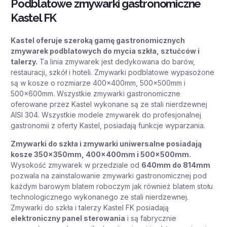
Podblatowe zmywarki gastronomiczne
Kastel FK
Kastel oferuje szeroką gamę gastronomicznych
zmywarek podblatowych do mycia szkła, sztućców i
talerzy.
Ta linia zmywarek jest dedykowana do barów,
restauracji, szkół i hoteli. Zmywarki podblatowe wypasożone
są w kosze o rozmiarze 400x400mm, 500x500mm i
500x600mm. Wszystkie zmywarki gastronomiczne
oferowane przez Kastel wykonane są ze stali nierdzewnej
AISI 304. Wszystkie modele zmywarek do profesjonalnej
gastronomii z oferty Kastel, posiadają funkcje wyparzania.
Zmywarki do szkła i zmywarki uniwersalne posiadają
kosze 350x350mm, 400x400mm i 500x500mm.
Wysokość zmywarek w przedziale od
640mm do 814mm
pozwala na zainstalowanie zmywarki gastronomicznej pod
każdym barowym blatem roboczym jak również blatem stołu
technologicznego wykonanego ze stali nierdzewnej.
Zmywarki do szkła i talerzy Kastel FK posiadają
elektroniczny panel sterowania
i są fabrycznie