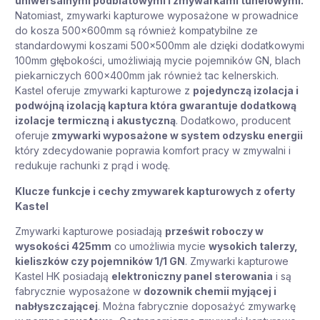
uniwersalnymi podblatowymi i zmywarkami tunelowymi.
Natomiast, zmywarki kapturowe wyposażone w prowadnice
do kosza 500x600mm są również kompatybilne ze
standardowymi koszami 500x500mm ale dzięki dodatkowymi
100mm głębokości, umożliwiają mycie pojemników GN, blach
piekarniczych 600x400mm jak również tac kelnerskich.
Kastel oferuje zmywarki kapturowe z
pojedynczą izolacja i
podwójną izolacją kaptura która gwarantuje dodatkową
izolacje termiczną i akustyczną
. Dodatkowo, producent
oferuje
zmywarki wyposażone w system odzysku energii
który zdecydowanie poprawia komfort pracy w zmywalni i
redukuje rachunki z prąd i wodę.
Klucze funkcje i cechy zmywarek kapturowych z oferty
Kastel
Zmywarki kapturowe posiadają
prześwit roboczy w
wysokości 425mm
co umożliwia mycie
wysokich talerzy,
kieliszków czy pojemników 1/1 GN
. Zmywarki kapturowe
Kastel HK posiadają
elektroniczny panel sterowania
i są
fabrycznie wyposażone w
dozownik chemii myjącej i
nabłyszczającej
. Można fabrycznie doposażyć zmywarkę