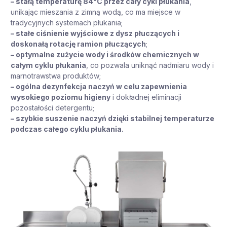
– stałą temperaturę 84°C przez cały cykl płukania
,
unikając mieszania z zimną wodą, co ma miejsce w
tradycyjnych systemach płukania;
– stałe ciśnienie wyjściowe z dysz płuczących i
doskonałą rotację ramion płuczących
;
– optymalne zużycie wody i środków chemicznych w
całym cyklu płukania
, co pozwala uniknąć nadmiaru wody i
marnotrawstwa produktów;
– ogólna dezynfekcja naczyń w celu zapewnienia
wysokiego poziomu higieny
i dokładnej eliminacji
pozostałości detergentu;
– szybkie suszenie naczyń dzięki stabilnej temperaturze
podczas całego cyklu płukania.